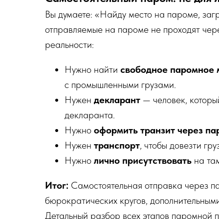
Вы думаете: «Найду место на пароме, загр
отправляемые на пароме не проходят через
реальности:
Нужно найти
свободное паромное 
с промышленными грузами.
Нужен
декларант
— человек, который
декларанта.
Нужно
оформить транзит через па
Нужен
транспорт
, чтобы довезти гр
Нужно
лично присутствовать
на там
Итог:
Самостоятельная отправка через па
бюрократических кругов, дополнительным
Детальный разбор всех этапов паромной 