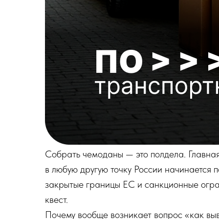
Собрать чемоданы — это полдела. Главная
в любую другую точку России начинается п
закрытые границы ЕС и санкционные огра
квест.
Почему вообще возникает вопрос «как выв