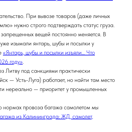
тельство. При вывозе товаров (даже личных
лю» нужно строго подтверждать статус груза.
запрещенных вещей постоянно меняется. В
же изымали янтарь, шубы и посылки у
ье
«Янтарь, шубы и посылки изъяли… Что
026 году»
.
ез Литву под санкциями практически
к — Усть-Луга) работает, но найти там место
чти нереально — приоритет у промышленных
 о нормах провоза багажа самолетом мы
гажа из Калининграда: ЖД, самолет,