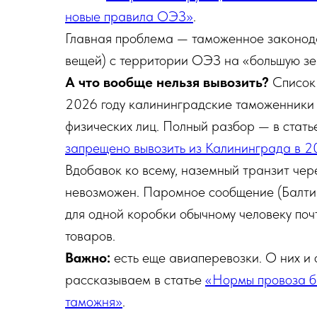
новые правила ОЭЗ»
.
Главная проблема — таможенное законода
вещей) с территории ОЭЗ на «большую зем
А что вообще нельзя вывозить?
Список 
2026 году калининградские таможенники у
физических лиц. Полный разбор — в стат
запрещено вывозить из Калининграда в 2
Вдобавок ко всему, наземный транзит чер
невозможен. Паромное сообщение (Балтийс
для одной коробки обычному человеку по
товаров.
Важно:
есть еще авиаперевозки. О них и
рассказываем в статье
«Нормы провоза ба
таможня»
.