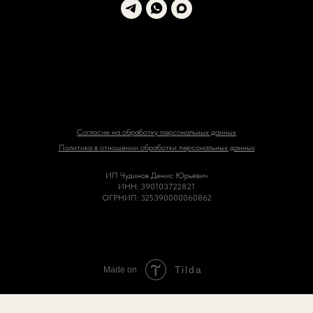
Согласие на обработку персональных данных
Политика в отношении обработки персональных данных
ИП Чудинов Денис Юрьевич
ИНН: 390103722821
ОГРНИП: 325390000060862
Tilda
Made on