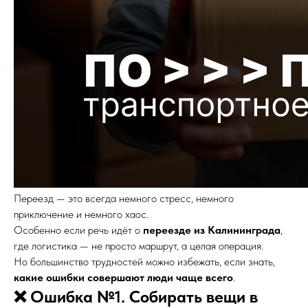
Переезд — это всегда немного стресс, немного
приключение и немного хаос.
Особенно если речь идёт о
переезде из Калининграда
,
где логистика — не просто маршрут, а целая операция.
Но большинство трудностей можно избежать, если знать,
какие ошибки совершают люди чаще всего
.
❌ Ошибка №1. Собирать вещи в