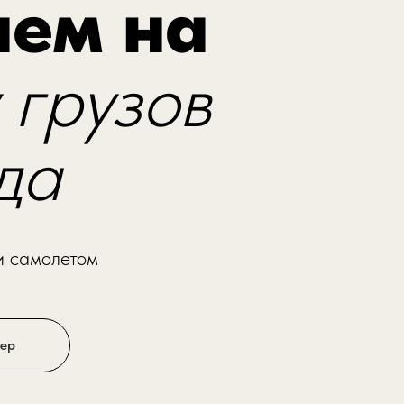
аем на
 грузов
да
и самолетом
жер