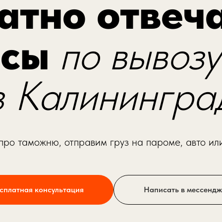
атно отвеч
осы
по вывозу
з Калинингра
про таможню, отправим груз на пароме, авто ил
сплатная консультация
Написать в мессенд