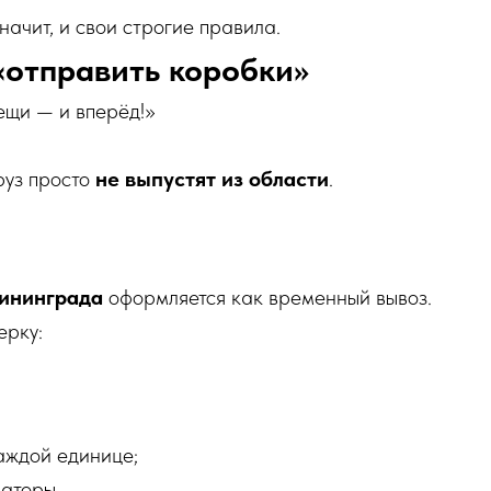
значит, и свои строгие правила.
 «отправить коробки»
ещи — и вперёд!»
руз просто
не выпустят из области
.
лининграда
оформляется как временный вывоз.
ерку:
аждой единице;
заторы.