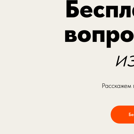
Беспл
вопр
и
Расскажем 
Бе