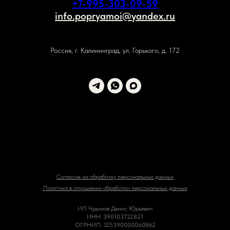
+7-995-303-09-59
info.popryamoi@yandex.ru
Россия, г. Калининград, ул. Горького, д. 172
Согласие на обработку персональных данных
Политика в отношении обработки персональных данных
ИП Чудинов Денис Юрьевич
ИНН: 390103722821
ОГРНИП: 325390000060862