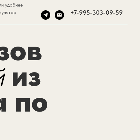
ми удобнее
+7-995-303-09-59
кулятор
зов
й
из
а по