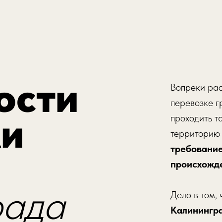
ости
Вопреки рас
перевозке г
ки
проходить т
территорию 
требовани
происхожде
рада
Дело в том, 
Калинингра