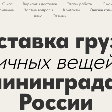
О нас
Варианты доставки
Этапы работы
С на
рмление
Частые вопросы
Контакты
Онлайн каль
Авиа
Отзывы
ставка гру
ичных веще
ининград
России