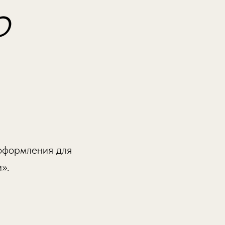
о
 оформления для
».