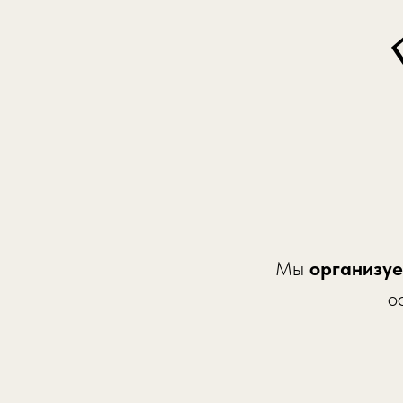
Мы
организуе
о