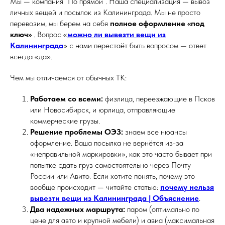
Мы — компания “По прямой”. Наша специализация — вывоз
личных вещей и посылок из Калининграда. Мы не просто
перевозим, мы берем на себя
полное оформление «под
ключ»
. Вопрос «
можно ли вывезти вещи из
Калининграда
» с нами перестаёт быть вопросом — ответ
всегда «да».
Чем мы отличаемся от обычных ТК:
Работаем со всеми:
физлица, переезжающие в Псков
или Новосибирск, и юрлица, отправляющие
коммерческие грузы.
Решение проблемы ОЭЗ:
знаем все нюансы
оформление. Ваша посылка не вернётся из-за
«неправильной маркировки», как это часто бывает при
попытке сдать груз самостоятельно через Почту
России или Авито. Если хотите понять, почему это
вообще происходит — читайте статью:
почему нельзя
вывезти вещи из Калининграда | Объяснение
.
Два надежных маршрута:
паром (оптимально по
цене для авто и крупной мебели) и авиа (максимальная