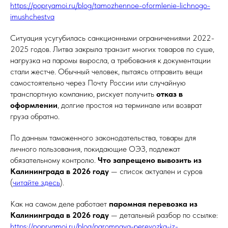
https://popryamoi.ru/blog/tamozhennoe-oformlenie-lichnogo-
imushchestva
Ситуация усугубилась санкционными ограничениями 2022-
2025 годов. Литва закрыла транзит многих товаров по суше,
нагрузка на паромы выросла, а требования к документации
стали жестче. Обычный человек, пытаясь отправить вещи
самостоятельно через Почту России или случайную
транспортную компанию, рискует получить
отказ в
оформлении
, долгие простоя на терминале или возврат
груза обратно.
По данным таможенного законодательства, товары для
личного пользования, покидающие ОЭЗ, подлежат
обязательному контролю.
Что запрещено вывозить из
Калининграда в 2026 году
— список актуален и суров
(
читайте здесь
).
Как на самом деле работает
паромная перевозка из
Калининграда в 2026 году
— детальный разбор по ссылке:
https://popryamoi.ru/blog/paromnaya-perevozka-iz-